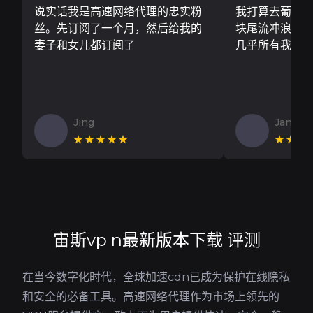
说实话我是高速网络代理的忠实粉
我打算去葡萄
丝。先订阅了一个月，然后给我的
块尾流冲浪板..
妻子和女儿都订阅了
几乎所有我需
Jing
Jan V
★★★★★
★★★
宙斯vp n最新版本下载 评测
在当今数字化时代，全球加速cdn已成为保护在线隐私
和安全的必备工具。高速网络代理作为市场上领先的